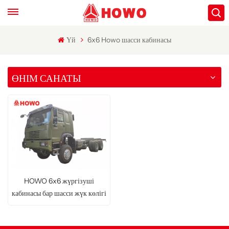
Үй
6x6 Howo шасси кабинасы
ӨНІМ САНАТЫ
HOWO 6x6 жүргізуші
кабинасы бар шасси жүк көлігі