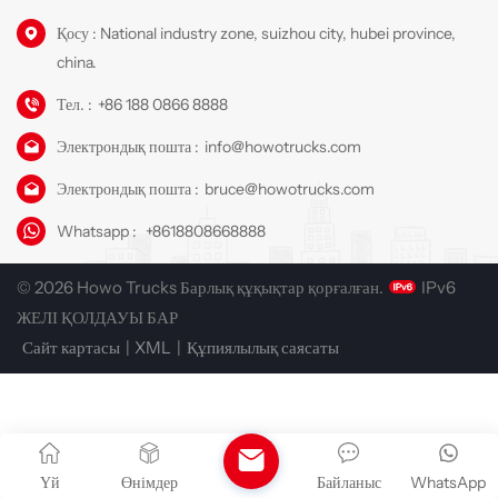
Қосу : National industry zone, suizhou city, hubei province,
china.
Тел. :
+86 188 0866 8888
Электрондық пошта :
info@howotrucks.com
Электрондық пошта :
bruce@howotrucks.com
Whatsapp :
+8618808668888
© 2026 Howo Trucks Барлық құқықтар қорғалған.
IPv6
ЖЕЛІ ҚОЛДАУЫ БАР
Сайт картасы
|
XML
|
Құпиялылық саясаты
Үй
Өнімдер
Байланыс
WhatsApp