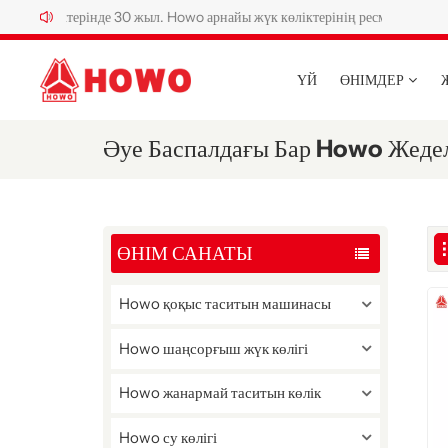
көліктерінде 30 жыл. Howo арнайы жүк көліктерінің ресми өндірушісі ж
ҮЙ
ӨНІМДЕР
Әуе Баспалдағы Бар Howo Жедел
ӨНІМ САНАТЫ
Howo қоқыс таситын машинасы
Howo шаңсорғыш жүк көлігі
Howo жанармай таситын көлік
Howo су көлігі