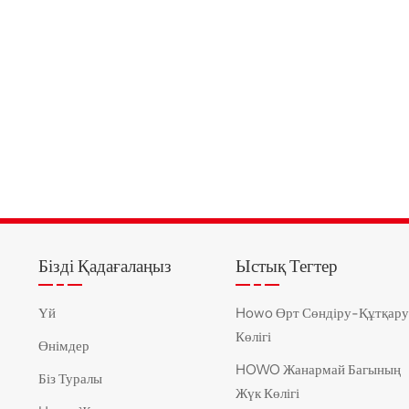
Бізді Қадағалаңыз
Ыстық Тегтер
Үй
Howo Өрт Сөндіру-Құтқар
Көлігі
Өнімдер
HOWO Жанармай Багының
Біз Туралы
Жүк Көлігі