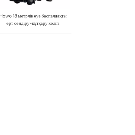
Howo 18 метрлік әуе баспалдақты
өрт сөндіру-құтқару көлігі
ТОЛЫҒЫРАҚ ОҚУ