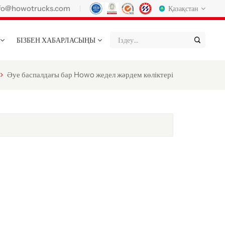
fo@howotrucks.com
Қазақстан
БІЗБЕН ХАБАРЛАСЫҢЫ
English
Français
Deutsch
Русский
Italiano
Español
Әуе баспалдағы бар Howo жедел жәрдем көліктері
Português
Nederland
日语
한국어
Türk
Ελληνικά
แบบไทย
Magyar
Indonesia
Tiếng Việt
عربي
Қазақстан
မြန်မာ
Filipino
kiswahili
Türkmenler
o'zbek
Кыргызча