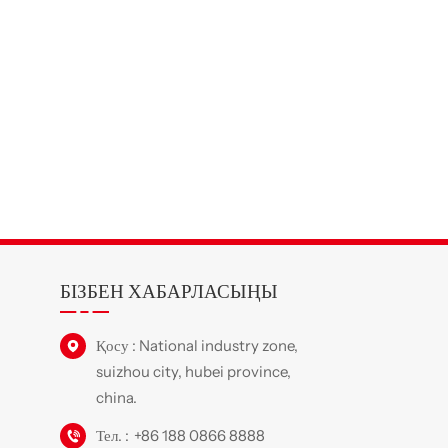
БІЗБЕН ХАБАРЛАСЫҢЫ
у
Қосу : National industry zone,
suizhou city, hubei province,
china.
Тел. :
+86 188 0866 8888