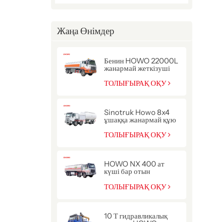
Жаңа Өнімдер
Бенин HOWO 22000L
жанармай жеткізуші
цистерна жүк көлігі
ТОЛЫҒЫРАҚ ОҚУ
Sinotruk Howo 8x4
ұшаққа жанармай құю
жүк көлігі
ТОЛЫҒЫРАҚ ОҚУ
HOWO NX 400 ат
күші бар отын
жеткізетін жүк көлігі
ТОЛЫҒЫРАҚ ОҚУ
10 Т гидравликалық