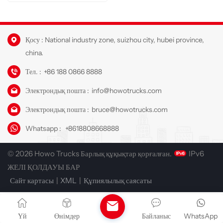
Қосу : National industry zone, suizhou city, hubei province,
china.
Тел. :
+86 188 0866 8888
Электрондық пошта :
info@howotrucks.com
Электрондық пошта :
bruce@howotrucks.com
Whatsapp :
+8618808668888
© 2026 Howo Trucks Барлық құқықтар қорғалған.
IPv6
ЖЕЛІ ҚОЛДАУЫ БАР
Сайт картасы
|
XML
|
Құпиялылық саясаты
Үй
Өнімдер
Байланыс
WhatsApp