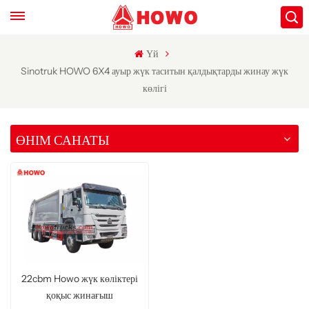
Үй
Sinotruk HOWO 6X4 ауыр жүк таситын қалдықтарды жинау жүк
көлігі
ӨНІМ САНАТЫ
22cbm Howo жүк көліктері
қоқыс жинағыш