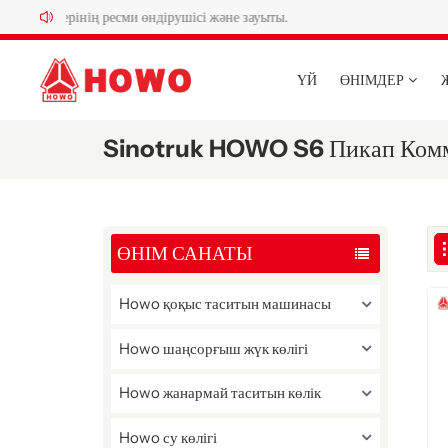
ліктерінің ресми өндірушісі және зауыты.
ҮЙ
ӨНІМДЕР
Sinotruk HOWO S6 Пикап Комм
ӨНІМ САНАТЫ
Howo қоқыс таситын машинасы
Howo шаңсорғыш жүк көлігі
Howo жанармай таситын көлік
Howo су көлігі