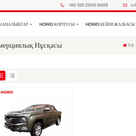
+86 188 0866 8888
in
ЖАҢАЛЫҚТАР
HOWO КОРПУСЫ
HOWO БЕЙНЕЖАЗБАСЫ
ерциялық Нұсқасы
Үй