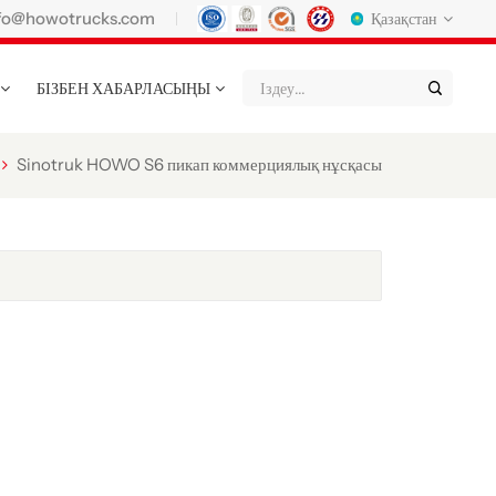
fo@howotrucks.com
Қазақстан
БІЗБЕН ХАБАРЛАСЫҢЫ
English
Français
Deutsch
Русский
Italiano
Español
Sinotruk HOWO S6 пикап коммерциялық нұсқасы
Português
Nederland
日语
한국어
Türk
Ελληνικά
แบบไทย
Magyar
Indonesia
Tiếng Việt
عربي
Қазақстан
မြန်မာ
Filipino
kiswahili
Türkmenler
o'zbek
Кыргызча