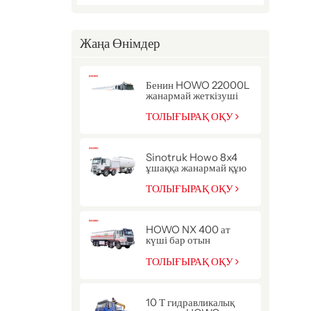
Жаңа Өнімдер
Бенин HOWO 22000L
жанармай жеткізуші
цистерна жүк көлігі
ТОЛЫҒЫРАҚ ОҚУ
Sinotruk Howo 8x4
ұшаққа жанармай құю
жүк көлігі
ТОЛЫҒЫРАҚ ОҚУ
HOWO NX 400 ат
күші бар отын
жеткізетін жүк көлігі
ТОЛЫҒЫРАҚ ОҚУ
10 Т гидравликалық